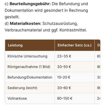
c)
Beurteilungsgebühr:
Die Befundung und
Dokumentation wird gesondert in Rechnung
gestellt.
d)
Materialkosten:
Schutzausrüstung,
Verbrauchsmaterial und ggf. Kontrastmittel.
Leistung
Einfacher Satz (ca.)
Drei
Klinische Untersuchung
23–35 €
69–1
Röntgenaufnahme (1 Bild)
30–50 €
90–1
Befundung/Dokumentation
10–20 €
30–6
Sedierung (leicht)
30–60 €
90–1
Vollnarkose
80–150 €
240